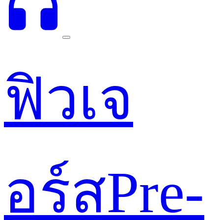
ฟิวเจ
อร์ส
Pre-