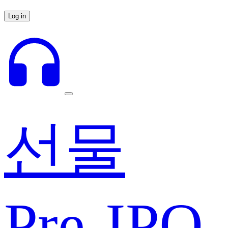
Log in
선물
Pre-IPO