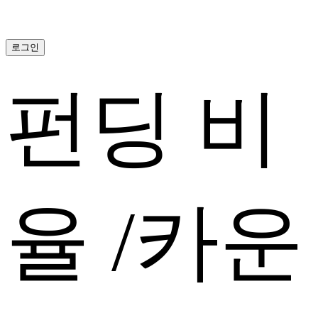
로그인
펀딩 비
율
/
카운