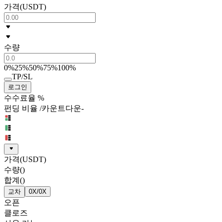
가격(USDT)
수량
0%
25%
50%
75%
100%
TP/SL
로그인
수수료율 %
펀딩 비율
/
카운트다운
-
가격
(USDT)
수량
(
)
합계
(
)
교차
0X
/
0X
오픈
클로즈