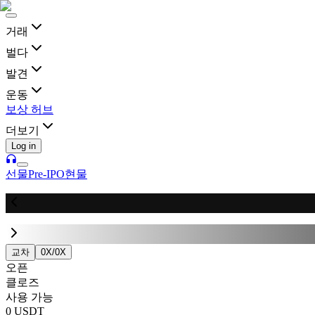
거래
벌다
발견
운동
보상 허브
더보기
Log in
선물
Pre-IPO
현물
교차
0X
/
0X
오픈
클로즈
사용 가능
0 USDT