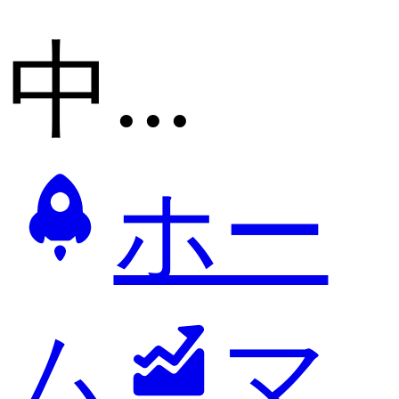
中...
ホー
ム
マ