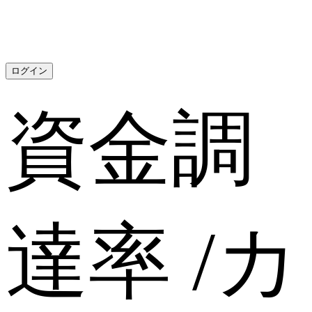
ログイン
資金調
達率
/
カ