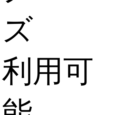
ズ
利用可
能