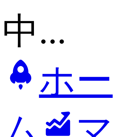
中...
ホー
ム
マ