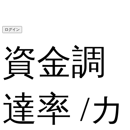
ログイン
資金調
達率
/
カ