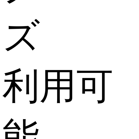
ズ
利用可
能