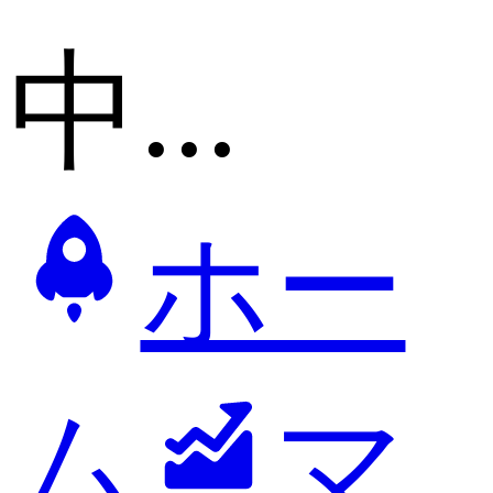
中...
ホー
ム
マ