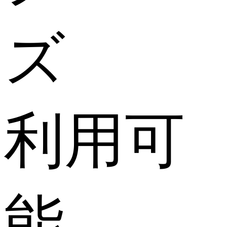
ズ
利用可
能