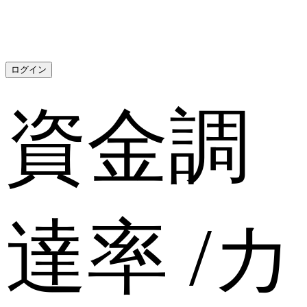
ログイン
資金調
達率
/
カ