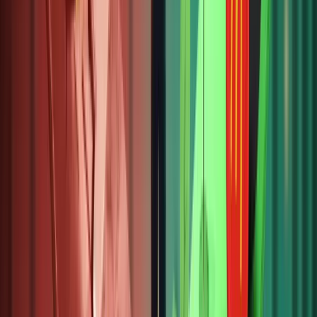
đều hứa
hẹn khả
năng