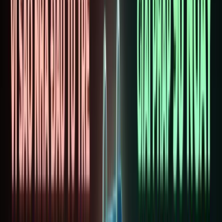
CHỦ
Blo
Ứng