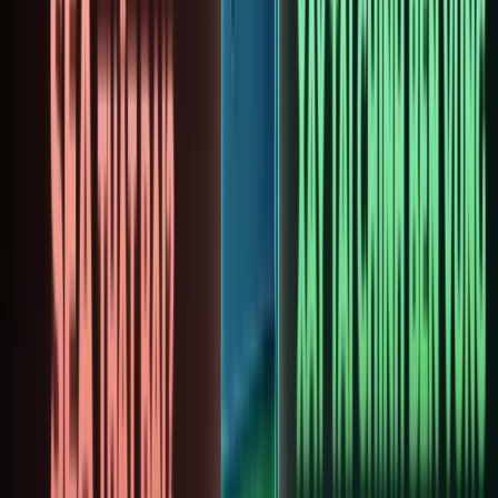
đầu tư
RWA
phân