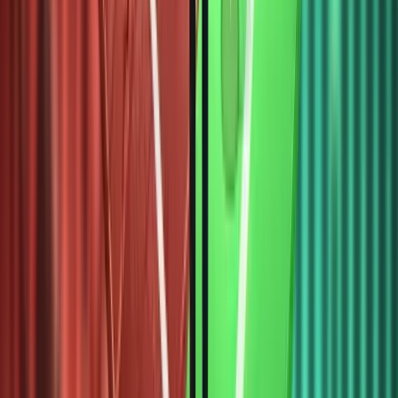
RWA
bùng nổ
từ 2024