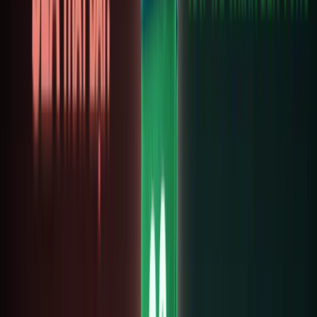
nhỏ
trên
blockc