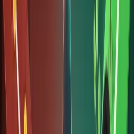
gọn cho
thắc mắc
của bạn: