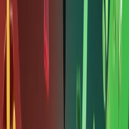
sản đến
trái
phiếu