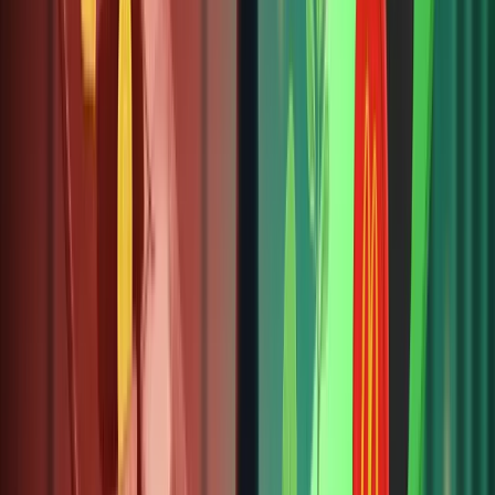
cả bất
động sản
token