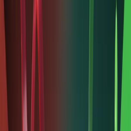
token
đại diện
cho một
phần