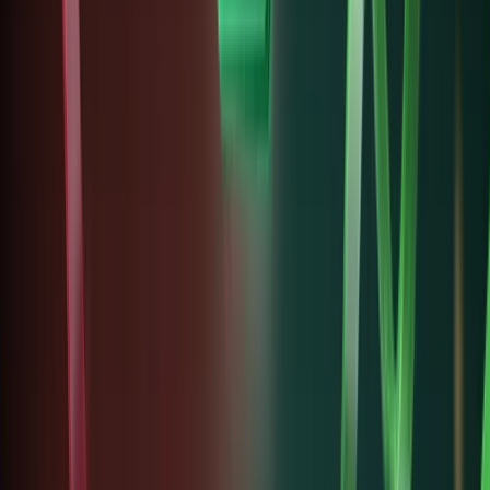
đang mở
ra cách
thức sở