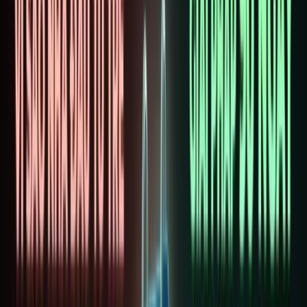
CHỦ
Blo
7 Nền