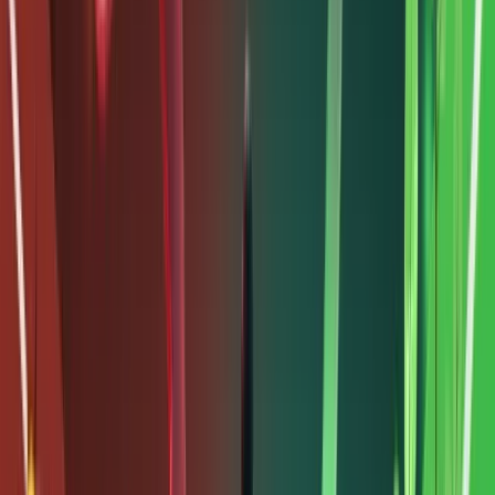
tài sản
cơ sở, từ
bất động