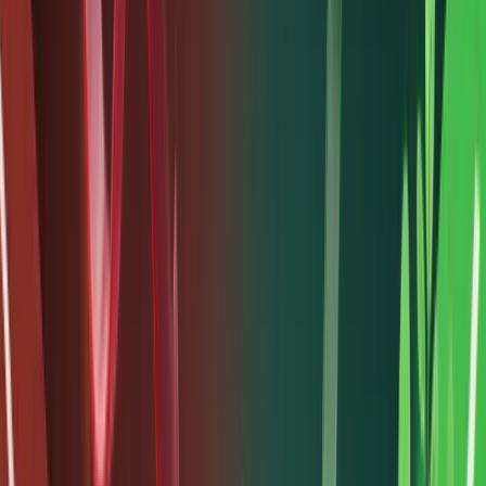
quyền
lợi pháp
lý của