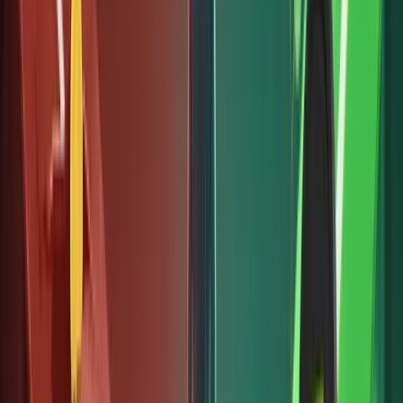
có, ngày
càng
nhiều