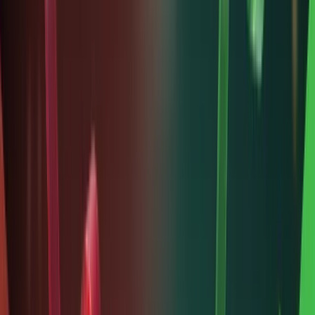
hữu
“atomic”
– mỗi