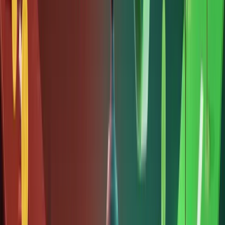
chính
phủ. Câu
trả lời
ngắn