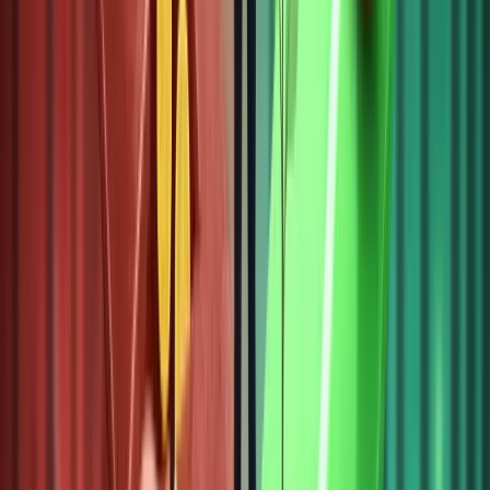
giao
dịch on-
chain
nhanh