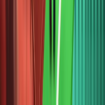
theo dõi
tiệm cận
45 tỷ