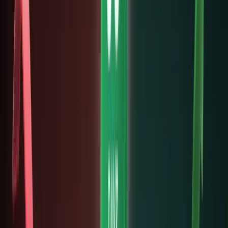
(tài sản
thế giới
thực)