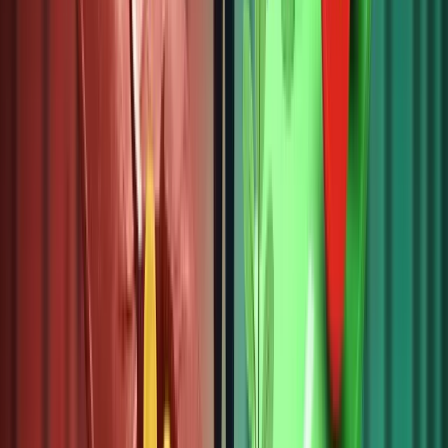
KYC
minh
bạch và