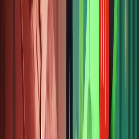
hóa, với
quy
trình