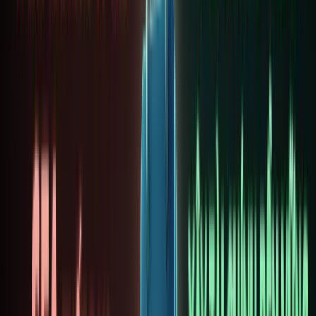
tảng
cho
phép