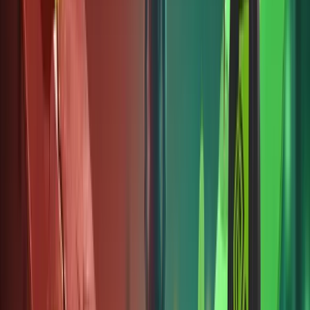
nền tảng
cho
phép