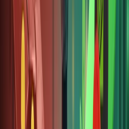
mua các
phần
nhỏ của
RWA, kể