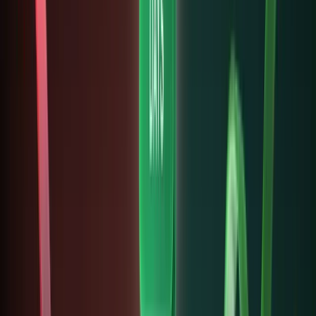
theo
phần
nhỏ trên
blockcha