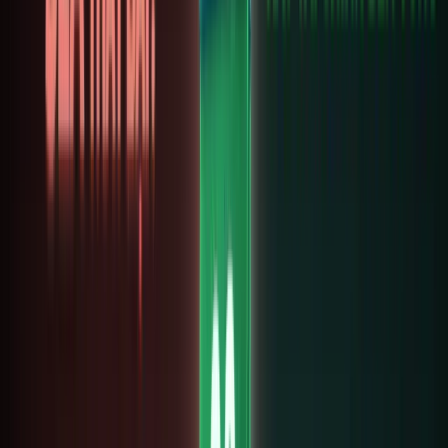
động,
rủi ro
thấp