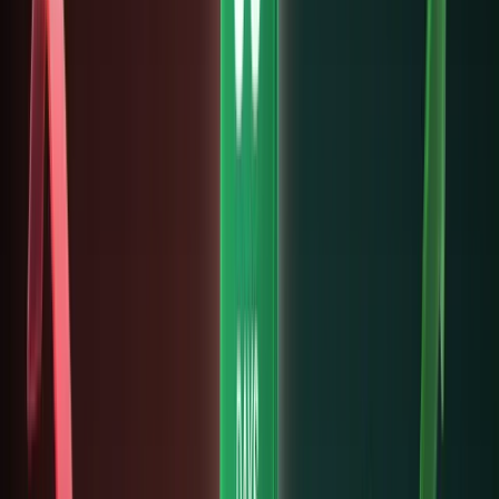
dần trở
thành
“đường