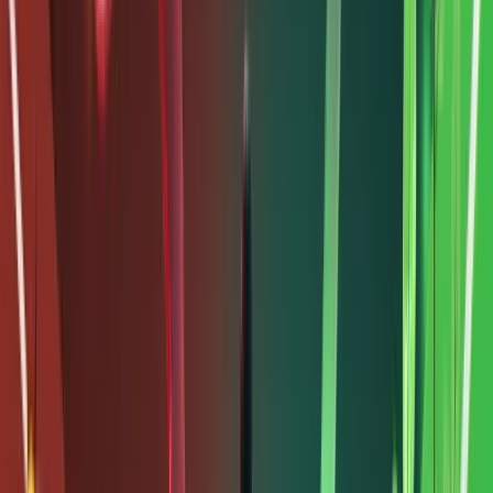
so với
các tài
sản có