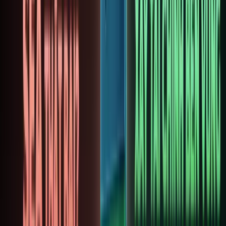
Lợi
nhuận
thụ