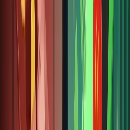
chiến
lược đầu
tư minh