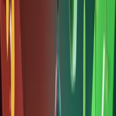
Bài viết
này
hướng
dẫn cách