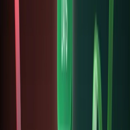
ray”
thanh
toán và
định giá