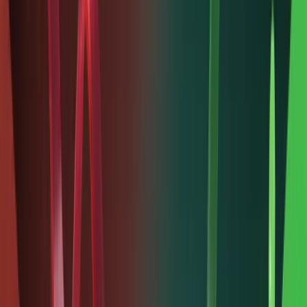
tìm kiếm
lợi
nhuận
thụ động