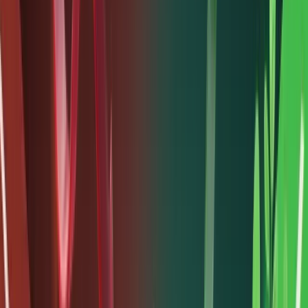
với mức
rủi ro
thấp hơn