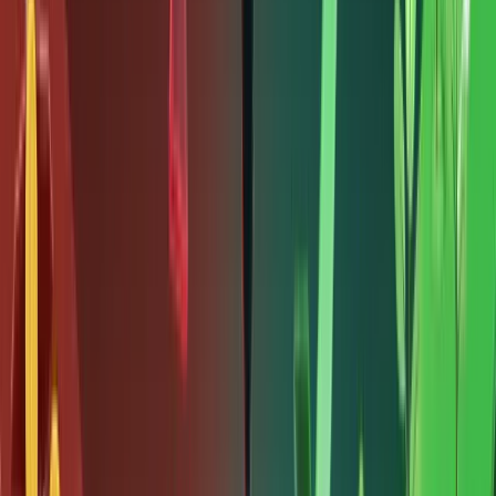
biến
động
mạnh.