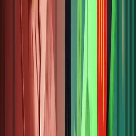
bạch
trong
bối cảnh