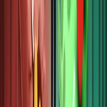
thị
trường
tài sản