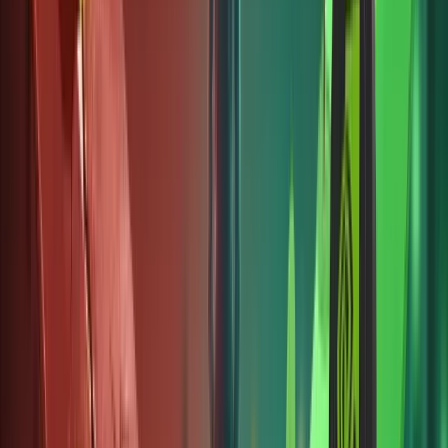
toàn,
cách lựa
chọn