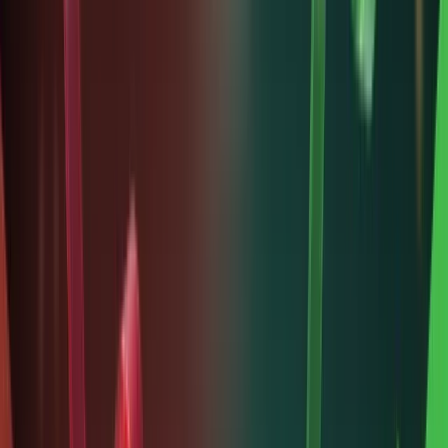
hóa,
giúp nhà
đầu tư