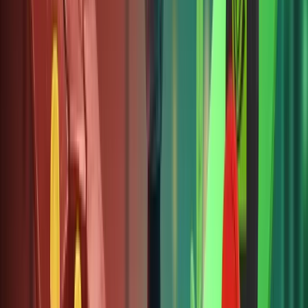
nền tảng
phù hợp
và áp
dụng các