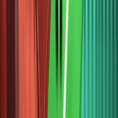
Với kiến
trúc
blockcha