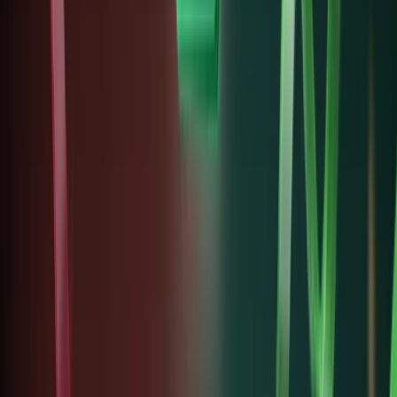
cho
dòng
vốn số