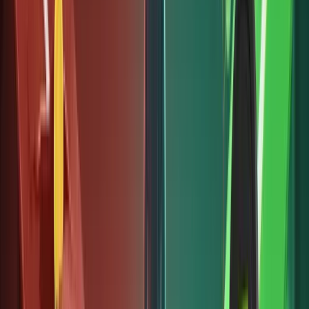
USDT
một
cách an