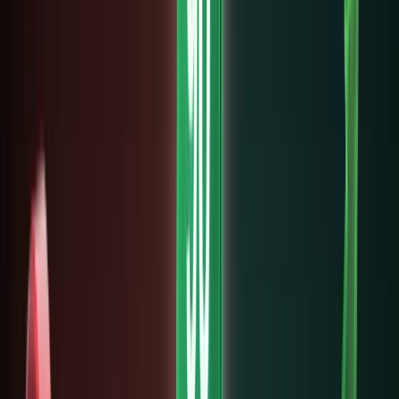
USDT
đang