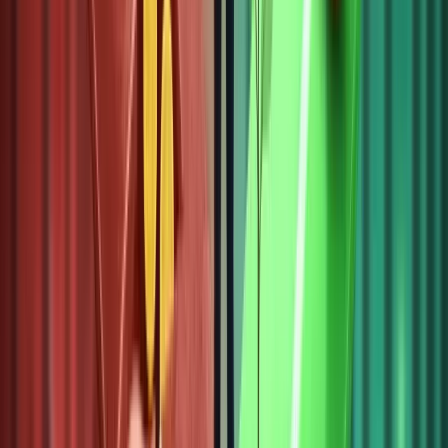
khoán
xuyên
biên giới