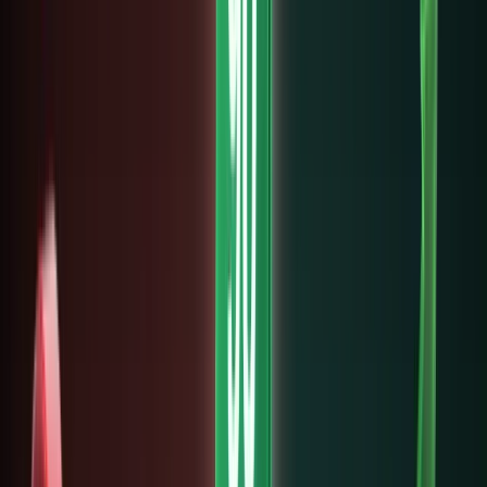
chứng
khoán
được