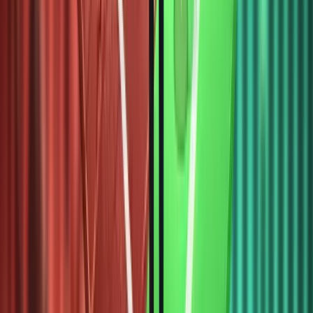
chọn
nền tảng
cổ phiếu
token