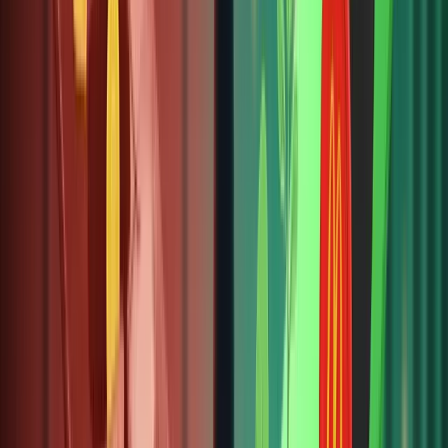
Hướng
dẫn này
giải