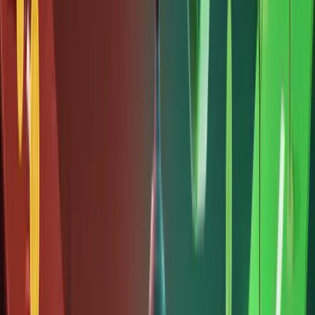
token
hóa—
nhưng