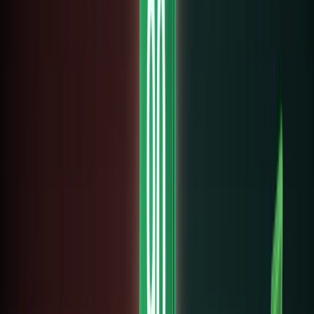
quan
đến