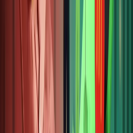
thích cổ
phiếu
token
hóa là