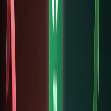
mã
hóa
dành