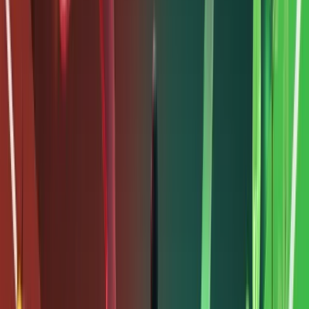
có thể
tiếp cận
cổ phiếu