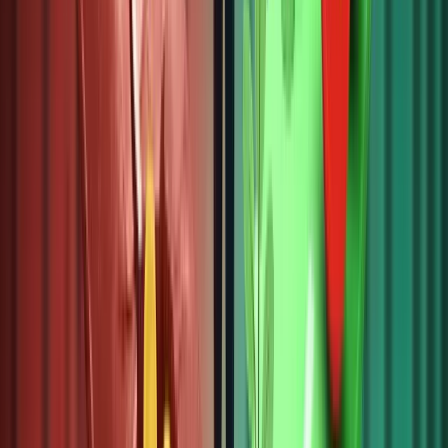
gì, cách
quy định
chứng