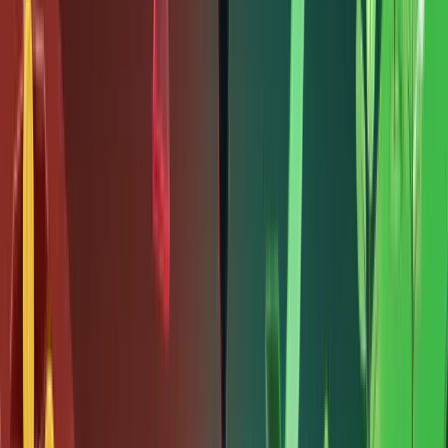
Mỹ
thông
qua cổ
phiếu