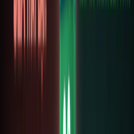
quy
định
liên