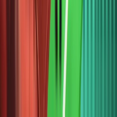
đầu tư
không
cư trú tại