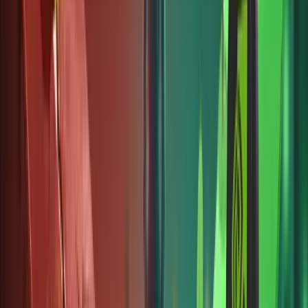
nhằm
đảm bảo
tài sản