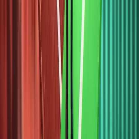
hóa phù
hợp nhất
cho nhà