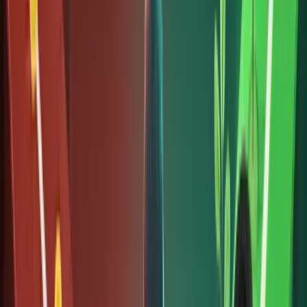
chỉ khi
họ hiểu
và tuân