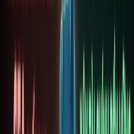
dẫn
toàn
diện