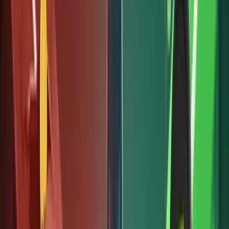
thủ đúng
các quy
định
pháp lý