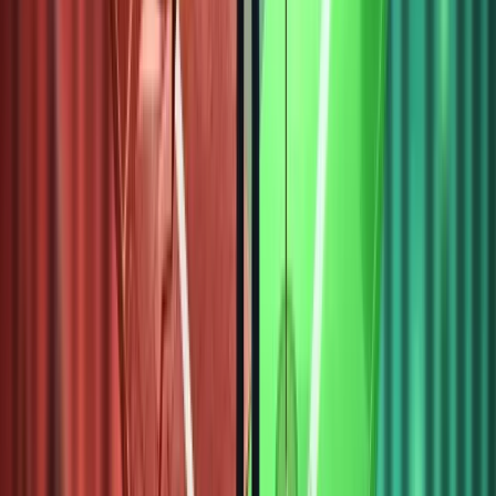
vận
hành, và
cách lựa