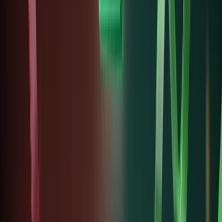
cư trú
tại
Hoa